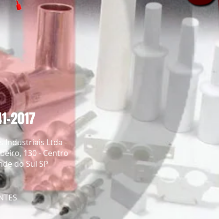
41-2017
 Industriais Ltda -
beiro, 130 - Centro
de do Sul SP
ANTES